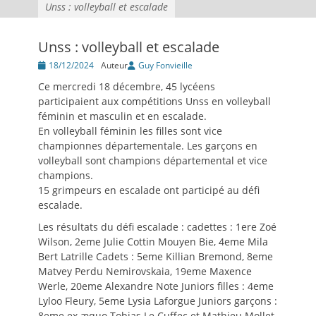
Unss : volleyball et escalade
Unss : volleyball et escalade
Posté
18/12/2024
Auteur
Guy Fonvieille
le
Ce mercredi 18 décembre, 45 lycéens
participaient aux compétitions Unss en volleyball
féminin et masculin et en escalade.
En volleyball féminin les filles sont vice
championnes départementale. Les garçons en
volleyball sont champions départemental et vice
champions.
15 grimpeurs en escalade ont participé au défi
escalade.
Les résultats du défi escalade : cadettes : 1ere Zoé
Wilson, 2eme Julie Cottin Mouyen Bie, 4eme Mila
Bert Latrille Cadets : 5eme Killian Bremond, 8eme
Matvey Perdu Nemirovskaia, 19eme Maxence
Werle, 20eme Alexandre Note Juniors filles : 4eme
Lyloo Fleury, 5eme Lysia Laforgue Juniors garçons :
8eme ex æquo Tobias Le Cuffec et Mathieu Mollet,