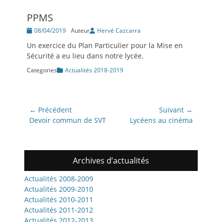
PPMS
Posté
08/04/2019
Auteur
Hervé Cazcarra
le
Un exercice du Plan Particulier pour la Mise en
Sécurité a eu lieu dans notre lycée.
Categories
Actualités 2018-2019
Navigation
← Précédent
Suivant →
de
Article
Article
Devoir commun de SVT
Lycéens au cinéma
précédent:
suivant:
l’article
Archives d’actualités
Actualités 2008-2009
Actualités 2009-2010
Actualités 2010-2011
Actualités 2011-2012
Actualités 2012-2013