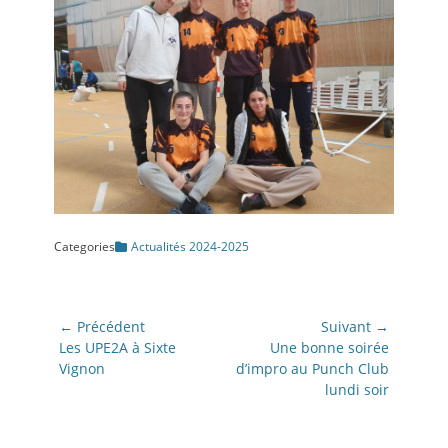
Categories
Actualités 2024-2025
Navigation
← Précédent
Suivant →
de
Article
Article
Les UPE2A à Sixte
Une bonne soirée
précédent:
suivant:
Vignon
d’impro au Punch Club
l’article
lundi soir