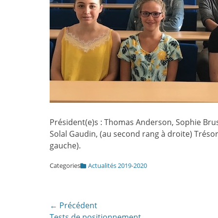
Président(e)s : Thomas Anderson, Sophie Brus
Solal Gaudin, (au second rang à droite) Trésor
gauche).
Categories
Actualités 2019-2020
Navigation
← Précédent
Article
Tests de positionnement