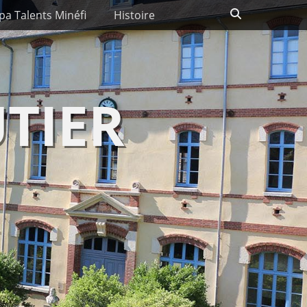
Recherche
pa Talents Minéfi
Histoire
TIER