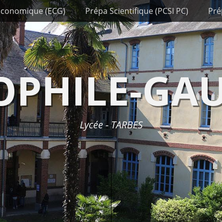
Economique (ECG)
Prépa Scientifique (PCSI PC)
Pré
OPHILE-GAU
Lycée - TARBES