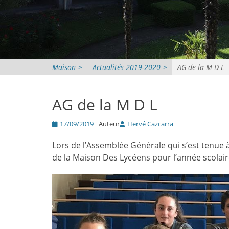
Maison
>
Actualités 2019-2020
>
AG de la M D L
AG de la M D L
Posté
17/09/2019
Auteur
Hervé Cazcarra
le
Lors de l’Assemblée Générale qui s’est tenue 
de la Maison Des Lycéens pour l’année scolai